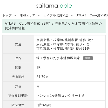
トップ
浦和エリア
エイブル北浦和店
ATLAS Caro浦和
ATLAS Caro浦和領家（2階）/ 埼玉県さいたま市浦和区領家の
賃貸物件情報
京浜東北・根岸線/北浦和駅 徒歩10分
京浜東北・根岸線/与野駅 徒歩20分
交通
京浜東北・根岸線/浦和駅 徒歩31分
埼玉県さいたま市浦和区領家
住所
地図
1K
間取
24.79㎡
専有面積
南
方位
マンション/鉄筋コンクリート造
建物種別/構造
2階/4階建
階/階建て