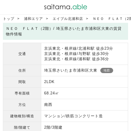
トップ
浦和エリア
エイブル北浦和店
ＮＥＯ ＦＬＡＴ（2
ＮＥＯ ＦＬＡＴ（2階）/ 埼玉県さいたま市浦和区大東の賃貸
物件情報
京浜東北・根岸線/北浦和駅 徒歩23分
京浜東北・根岸線/与野駅 徒歩30分
交通
京浜東北・根岸線/浦和駅 徒歩36分
埼玉県さいたま市浦和区大東
住所
地図
2LDK
間取
68.24㎡
専有面積
南西
方位
マンション/鉄筋コンクリート造
建物種別/構造
2階/3階建
階/階建て