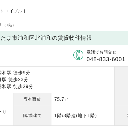
ト エイブル ]
和（1階）
さいたま市浦和区北浦和の賃貸物件情報
電話でお問合せ
048-833-6001
浦和駅 徒歩9分
駅 徒歩23分
和駅 徒歩29分
専有面積
75.7㎡
クリ
階/階建て
1階/3階建(地下1階)