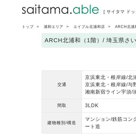
[ サイタマ ドッ
トップ
浦和エリア
エイブル北浦和店
ARCH北浦
ARCH北浦和（1階）/ 埼玉県
京浜東北・根岸線/北
交通
京浜東北・根岸線/与野
湘南新宿ライン宇須/浦
間取
3LDK
マンション/鉄筋コン
建物種別/構造
ート造