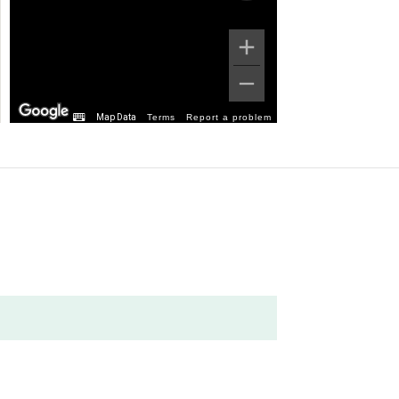
Map Data
Terms
Report a problem