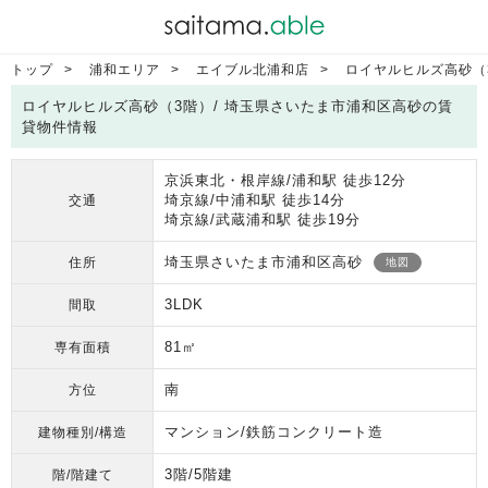
トップ
浦和エリア
エイブル北浦和店
ロイヤルヒルズ高砂（
ロイヤルヒルズ高砂（3階）/ 埼玉県さいたま市浦和区高砂の賃
貸物件情報
京浜東北・根岸線/浦和駅 徒歩12分
埼京線/中浦和駅 徒歩14分
交通
埼京線/武蔵浦和駅 徒歩19分
埼玉県さいたま市浦和区高砂
住所
地図
3LDK
間取
81㎡
専有面積
南
方位
マンション/鉄筋コンクリート造
建物種別/構造
3階/5階建
階/階建て