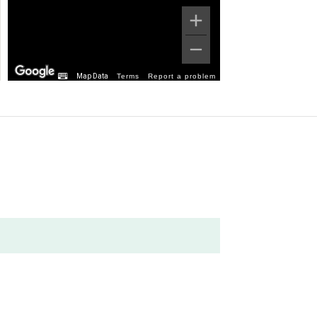
Map Data
Terms
Report a problem