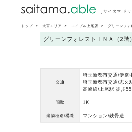
[ サイタマ ドッ
トップ
大宮エリア
エイブル上尾店
グリーンフォ
グリーンフォレストＩＮＡ（2階
埼玉新都市交通/伊奈
交通
埼玉新都市交通/志久駅
高崎線/上尾駅 徒歩5
間取
1K
建物種別/構造
マンション/鉄骨造