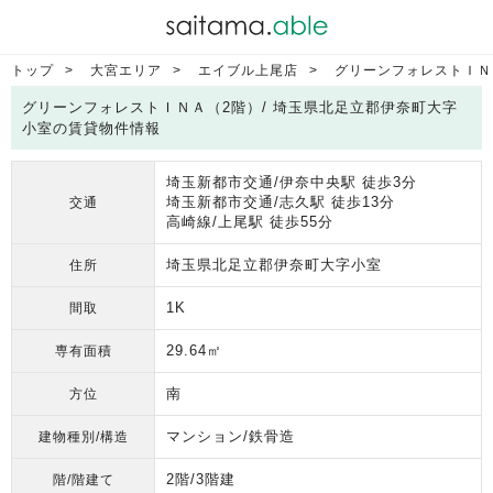
トップ
大宮エリア
エイブル上尾店
グリーンフォレストＩＮ
グリーンフォレストＩＮＡ（2階）/ 埼玉県北足立郡伊奈町大字
小室の賃貸物件情報
埼玉新都市交通/伊奈中央駅 徒歩3分
埼玉新都市交通/志久駅 徒歩13分
交通
高崎線/上尾駅 徒歩55分
埼玉県北足立郡伊奈町大字小室
住所
1K
間取
29.64㎡
専有面積
南
方位
マンション/鉄骨造
建物種別/構造
2階/3階建
階/階建て