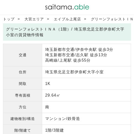
トップ
大宮エリア
エイブル上尾店
グリーンフォレストＩＮ
グリーンフォレストＩＮＡ（1階）/ 埼玉県北足立郡伊奈町大字
小室の賃貸物件情報
埼玉新都市交通/伊奈中央駅 徒歩3分
埼玉新都市交通/志久駅 徒歩13分
交通
高崎線/上尾駅 徒歩55分
埼玉県北足立郡伊奈町大字小室
住所
1K
間取
29.64㎡
専有面積
南
方位
マンション/鉄骨造
建物種別/構造
1階/3階建
階/階建て