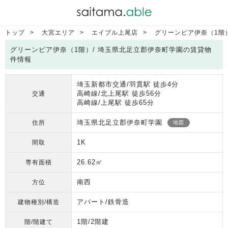
トップ
大宮エリア
エイブル上尾店
グリーンピア伊奈（1階
グリーンピア伊奈（1階）/ 埼玉県北足立郡伊奈町学園の賃貸物
件情報
埼玉新都市交通/羽貫駅 徒歩4分
高崎線/北上尾駅 徒歩56分
交通
高崎線/上尾駅 徒歩65分
埼玉県北足立郡伊奈町学園
住所
地図
1K
間取
26.62㎡
専有面積
南西
方位
アパート/鉄骨造
建物種別/構造
1階/2階建
階/階建て