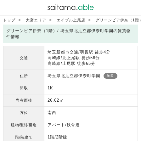
トップ
大宮エリア
エイブル上尾店
グリーンピア伊奈（1階
グリーンピア伊奈（1階）/ 埼玉県北足立郡伊奈町学園の賃貸物
件情報
埼玉新都市交通/羽貫駅 徒歩4分
高崎線/北上尾駅 徒歩56分
交通
高崎線/上尾駅 徒歩65分
埼玉県北足立郡伊奈町学園
住所
地図
1K
間取
26.62㎡
専有面積
南西
方位
アパート/鉄骨造
建物種別/構造
1階/2階建
階/階建て