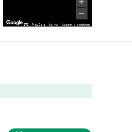
Map Data
Terms
Report a problem