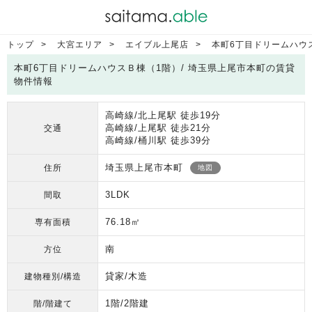
トップ
大宮エリア
エイブル上尾店
本町6丁目ドリームハウ
本町6丁目ドリームハウスＢ棟（1階）/ 埼玉県上尾市本町の賃貸
物件情報
高崎線/北上尾駅 徒歩19分
高崎線/上尾駅 徒歩21分
交通
高崎線/桶川駅 徒歩39分
埼玉県上尾市本町
住所
地図
3LDK
間取
76.18㎡
専有面積
南
方位
貸家/木造
建物種別/構造
1階/2階建
階/階建て