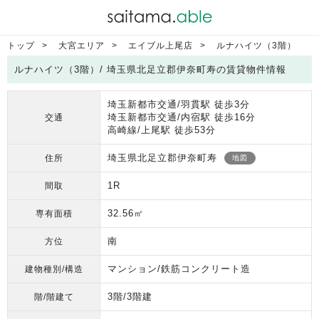
トップ
大宮エリア
エイブル上尾店
ルナハイツ（3階）
ルナハイツ（3階）/ 埼玉県北足立郡伊奈町寿の賃貸物件情報
埼玉新都市交通/羽貫駅 徒歩3分
埼玉新都市交通/内宿駅 徒歩16分
交通
高崎線/上尾駅 徒歩53分
埼玉県北足立郡伊奈町寿
住所
地図
1R
間取
32.56㎡
専有面積
南
方位
マンション/鉄筋コンクリート造
建物種別/構造
3階/3階建
階/階建て