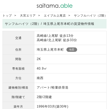
トップ
大宮エリア
エイブル上尾店
サンフルハイツ（2階）
サンフルハイツ（2階）/ 埼玉県上尾市本町の賃貸物件情報
高崎線/上尾駅 徒歩13分
交通
高崎線/北上尾駅 徒歩33分
埼玉県上尾市本町
住所
地図
2K
間取
40.9㎡
専有面積
南西
方位
アパート/軽量鉄骨造
建物種別/構造
2階/2階建
階/階建て
1996年03月
(築30年)
築年月