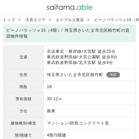
トップ
大宮エリア
エイブル上尾店
ピーノパラッツォ16（4
ピーノパラッツォ16（4階）/ 埼玉県さいたま市北区植竹町の賃
貸物件情報
京浜東北・根岸線/大宮駅 徒歩25分
東武鉄道野田線/大宮公園駅 徒歩8分
交通
東武鉄道野田線/北大宮駅 徒歩9分
埼玉県さいたま市北区植竹町
住所
地図
1K
間取
30.12㎡
専有面積
南東
方位
マンション/鉄筋コンクリート造
建物種別/構造
4階/5階建
階/階建て