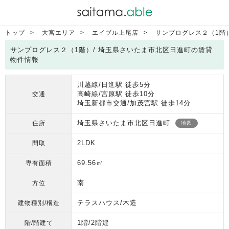
トップ
大宮エリア
エイブル上尾店
サンプログレス２（1階
サンプログレス２（1階）/ 埼玉県さいたま市北区日進町の賃貸
物件情報
川越線/日進駅 徒歩5分
高崎線/宮原駅 徒歩10分
交通
埼玉新都市交通/加茂宮駅 徒歩14分
埼玉県さいたま市北区日進町
住所
地図
2LDK
間取
69.56㎡
専有面積
南
方位
テラスハウス/木造
建物種別/構造
1階/2階建
階/階建て