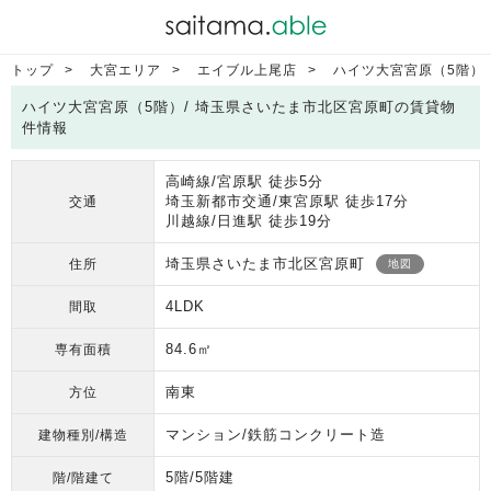
トップ
大宮エリア
エイブル上尾店
ハイツ大宮宮原（5階）
ハイツ大宮宮原（5階）/ 埼玉県さいたま市北区宮原町の賃貸物
件情報
高崎線/宮原駅 徒歩5分
埼玉新都市交通/東宮原駅 徒歩17分
交通
川越線/日進駅 徒歩19分
埼玉県さいたま市北区宮原町
住所
地図
4LDK
間取
84.6㎡
専有面積
南東
方位
マンション/鉄筋コンクリート造
建物種別/構造
5階/5階建
階/階建て