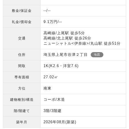
--/--
敷金/保証金
9.1万円/--
礼金/償却金
高崎線/上尾駅 徒歩5分
高崎線/北上尾駅 徒歩26分
交通
ニューシャトル<伊奈線>/丸山駅 徒歩51分
埼玉県上尾市谷津２丁目
住所
地図
1K(K2.6・洋室7.6)
間取
27.02㎡
専有面積
南東
方位
コーポ/木造
建物種別/構造
3階/3階建
階/階建て
2026年08月
(新築)
築年月