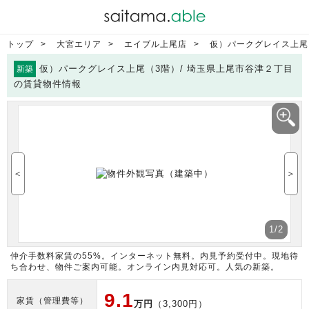
トップ
大宮エリア
エイブル上尾店
仮）パークグレイス上尾
仮）パークグレイス上尾（3階）/ 埼玉県上尾市谷津２丁目
新築
の賃貸物件情報
＜
＞
1
/2
仲介手数料家賃の55%。インターネット無料。内見予約受付中。現地待
ち合わせ、物件ご案内可能。オンライン内見対応可。人気の新築。
9.1
家賃（管理費等）
万円
（3,300円）