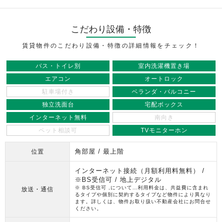
こだわり設備・特徴
賃貸物件のこだわり設備・特徴の詳細情報をチェック！
バス・トイレ別
室内洗濯機置き場
エアコン
オートロック
駐車場付き
ベランダ・バルコニー
独立洗面台
宅配ボックス
インターネット無料
南向き
ペット相談可
TVモニターホン
角部屋 / 最上階
位置
インターネット接続（月額利用料無料） /
※BS受信可 / 地上デジタル
※ BS受信可 ,について…利用料金は、共益費に含まれ
放送・通信
るタイプや個別に契約するタイプなど物件により異なり
ます。詳しくは、物件お取り扱い不動産会社にお問合せ
ください。