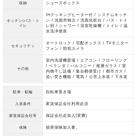
シューズボックス
収納
IHクッキングヒーター付 / システムキッチ
ン / 洗面所独立 / 洗面化粧台 / バス・トイ
キッチン/バス・ト
イレ
レ別 / シャワー / 浴室乾燥機 / トイレ / 温
水洗浄便座
オートロック / 宅配ボックス / TVモニター
セキュリティ
フォン / 防犯カメラ
室内洗濯機置場 / エアコン / フローリング
/ ベランダ / バルコニー / 複層ガラス / 室
その他
内物干し設備 / 集合郵便受け / 都市ガス /
追い焚き機能 / 電気 / 公営上水道 / 下水道
自転車置き場
駐車・駐輪
家賃保証会社利用必須
入居条件
保証会社必加入(実費)
家賃保証会社等
損害保険加入要。
保険