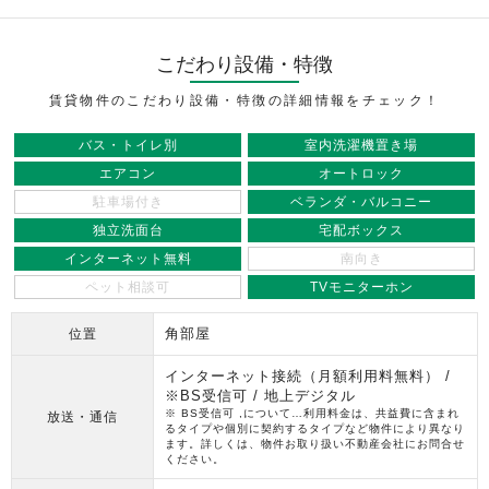
こだわり設備・特徴
賃貸物件のこだわり設備・特徴の詳細情報をチェック！
バス・トイレ別
室内洗濯機置き場
エアコン
オートロック
駐車場付き
ベランダ・バルコニー
独立洗面台
宅配ボックス
インターネット無料
南向き
ペット相談可
TVモニターホン
角部屋
位置
インターネット接続（月額利用料無料） /
※BS受信可 / 地上デジタル
※ BS受信可 ,について…利用料金は、共益費に含まれ
放送・通信
るタイプや個別に契約するタイプなど物件により異なり
ます。詳しくは、物件お取り扱い不動産会社にお問合せ
ください。