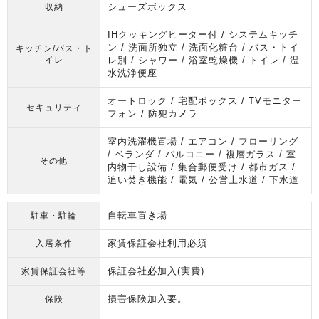
シューズボックス
収納
IHクッキングヒーター付 / システムキッチ
ン / 洗面所独立 / 洗面化粧台 / バス・トイ
キッチン/バス・ト
イレ
レ別 / シャワー / 浴室乾燥機 / トイレ / 温
水洗浄便座
オートロック / 宅配ボックス / TVモニター
セキュリティ
フォン / 防犯カメラ
室内洗濯機置場 / エアコン / フローリング
/ ベランダ / バルコニー / 複層ガラス / 室
その他
内物干し設備 / 集合郵便受け / 都市ガス /
追い焚き機能 / 電気 / 公営上水道 / 下水道
自転車置き場
駐車・駐輪
家賃保証会社利用必須
入居条件
保証会社必加入(実費)
家賃保証会社等
損害保険加入要。
保険