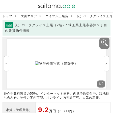
トップ
大宮エリア
エイブル上尾店
仮）パークグレイス上尾
仮）パークグレイス上尾（2階）/ 埼玉県上尾市谷津２丁目
新築
の賃貸物件情報
＜
＞
1
/2
仲介手数料家賃の55%。インターネット無料。内見予約受付中。現地待
ち合わせ、物件ご案内可能。オンライン内見対応可。人気の新築。
9.2
家賃（管理費等）
万円
（3,300円）