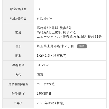
--/--
敷金/保証金
9.2万円/--
礼金/償却金
高崎線/上尾駅 徒歩5分
高崎線/北上尾駅 徒歩26分
交通
ニューシャトル<伊奈線>/丸山駅 徒歩51分
埼玉県上尾市谷津２丁目
住所
地図
1K(K2.3・洋室9.7)
間取
31.21㎡
専有面積
南東
方位
コーポ/木造
建物種別/構造
2階/3階建
階/階建て
2026年08月
(新築)
築年月