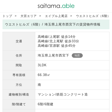
トップ
大宮エリア
エイブル上尾店
ウエストヒルズ（6階）
ウエストヒルズ（6階）/ 埼玉県上尾市西宮下の賃貸物件情報
高崎線/上尾駅 徒歩14分
高崎線/北上尾駅 徒歩33分
交通
高崎線/宮原駅 徒歩45分
埼玉県上尾市西宮下
住所
地図
3LDK
間取
66.38㎡
専有面積
南
方位
マンション/鉄筋コンクリート造
建物種別/構造
6階/6階建
階/階建て