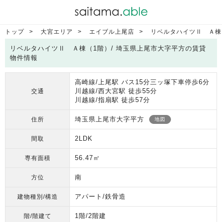
トップ
大宮エリア
エイブル上尾店
リベルタハイツⅡ Ａ棟
リベルタハイツⅡ Ａ棟（1階）/ 埼玉県上尾市大字平方の賃貸
物件情報
高崎線/上尾駅 バス15分三ッ塚下車停歩6分
川越線/西大宮駅 徒歩55分
交通
川越線/指扇駅 徒歩57分
埼玉県上尾市大字平方
住所
地図
2LDK
間取
56.47㎡
専有面積
南
方位
アパート/鉄骨造
建物種別/構造
1階/2階建
階/階建て