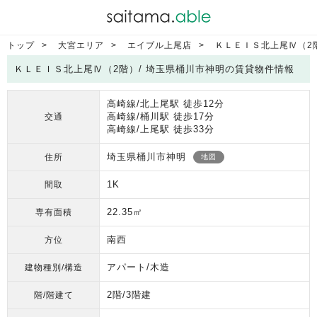
トップ
大宮エリア
エイブル上尾店
ＫＬＥＩＳ北上尾Ⅳ（2
ＫＬＥＩＳ北上尾Ⅳ（2階）/ 埼玉県桶川市神明の賃貸物件情報
高崎線/北上尾駅 徒歩12分
高崎線/桶川駅 徒歩17分
交通
高崎線/上尾駅 徒歩33分
埼玉県桶川市神明
住所
地図
1K
間取
22.35㎡
専有面積
南西
方位
アパート/木造
建物種別/構造
2階/3階建
階/階建て