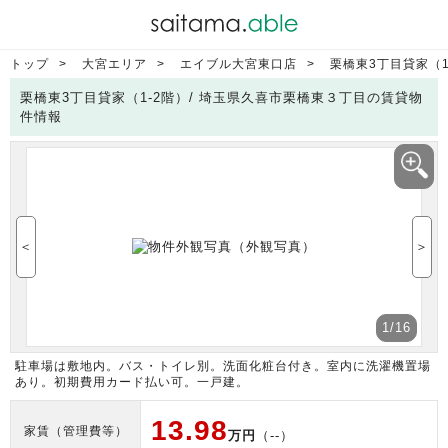
トップ
大宮エリア
エイブル大宮東口店
栗橋東3丁目貸家（1
栗橋東3丁目貸家（1-2階）/ 埼玉県久喜市栗橋東３丁目の賃貸物
件情報
＜
＞
1
/16
駐車場は敷地内。バス・トイレ別。洗面化粧台付き。室内に洗濯機置場
あり。初期費用カード払い可。一戸建。
13.98
家賃（管理費等）
万円
（--）