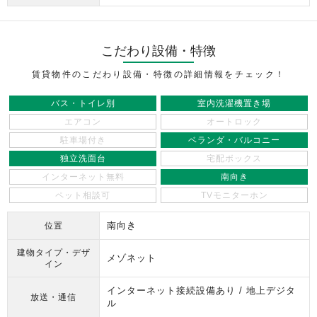
こだわり設備・特徴
賃貸物件のこだわり設備・特徴の詳細情報をチェック！
バス・トイレ別
室内洗濯機置き場
エアコン
オートロック
駐車場付き
ベランダ・バルコニー
独立洗面台
宅配ボックス
インターネット無料
南向き
ペット相談可
TVモニターホン
南向き
位置
建物タイプ・デザ
メゾネット
イン
インターネット接続設備あり / 地上デジタ
放送・通信
ル