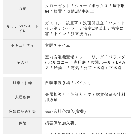
クローゼット / シューズボックス / 床下収
収納
納 / 物置 / 収納2間半以上
ガスコンロ設置可 / 洗面所独立 / バス・ト
キッチン/バス・ト
イレ別 / シャワー / 浴室1坪以上 / 浴室に
イレ
窓 / トイレ / 独立洗面台
玄関チャイム
セキュリティ
室内洗濯機置場 / フローリング / ベランダ
/ バルコニー / 専用庭 / 玄関ホール / LPガ
その他
ス / 給湯 / 電気 / 公営上水道 / 下水道
自転車置き場 / バイク可
駐車・駐輪
楽器相談可 / 保証人不要 / 家賃保証会社利
入居条件
用必須
保証会社必加入(実費)
家賃保証会社等
損害保険加入要。
保険