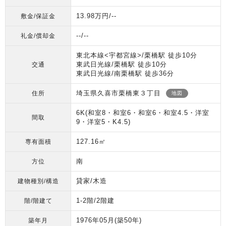
13.98万円/--
敷金/保証金
--/--
礼金/償却金
東北本線<宇都宮線>/栗橋駅 徒歩10分
東武日光線/栗橋駅 徒歩10分
交通
東武日光線/南栗橋駅 徒歩36分
埼玉県久喜市栗橋東３丁目
住所
地図
6K(和室8・和室6・和室6・和室4.5・洋室
間取
9・洋室5・K4.5)
127.16㎡
専有面積
南
方位
貸家/木造
建物種別/構造
1-2階/2階建
階/階建て
1976年05月
(築50年)
築年月