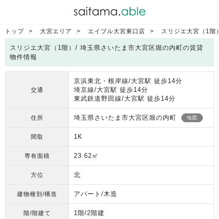
トップ
大宮エリア
エイブル大宮東口店
スリジエ大宮（1階
スリジエ大宮（1階）/ 埼玉県さいたま市大宮区堀の内町の賃貸
物件情報
京浜東北・根岸線/大宮駅 徒歩14分
埼京線/大宮駅 徒歩14分
交通
東武鉄道野田線/大宮駅 徒歩14分
埼玉県さいたま市大宮区堀の内町
住所
地図
1K
間取
23.62㎡
専有面積
北
方位
アパート/木造
建物種別/構造
1階/2階建
階/階建て