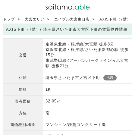
トップ
大宮エリア
エイブル大宮東口店
AXIS下町（7階）
AXIS下町（7階）/ 埼玉県さいたま市大宮区下町の賃貸物件情報
京浜東北線・根岸線/大宮駅 徒歩8分
京浜東北線・根岸線/さいたま新都心駅 徒歩
15分
交通
東武野田線<アーバンパークライン>/北大宮
駅 徒歩21分
埼玉県さいたま市大宮区下町
住所
地図
1K
間取
32.05㎡
専有面積
南
方位
マンション/鉄筋コンクリート造
建物種別/構造