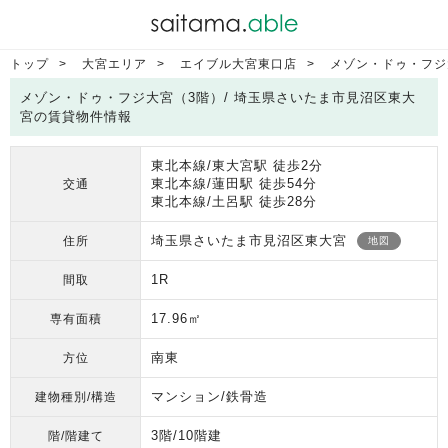
トップ
大宮エリア
エイブル大宮東口店
メゾン・ドゥ・フジ
メゾン・ドゥ・フジ大宮（3階）/ 埼玉県さいたま市見沼区東大
宮の賃貸物件情報
東北本線/東大宮駅 徒歩2分
東北本線/蓮田駅 徒歩54分
交通
東北本線/土呂駅 徒歩28分
埼玉県さいたま市見沼区東大宮
住所
地図
1R
間取
17.96㎡
専有面積
南東
方位
マンション/鉄骨造
建物種別/構造
3階/10階建
階/階建て