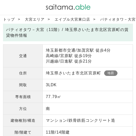
トップ
大宮エリア
エイブル大宮東口店
パティオタワ－大宮
パティオタワ－大宮（11階）/ 埼玉県さいたま市北区宮原町の賃
貸物件情報
埼玉新都市交通/加茂宮駅 徒歩4分
高崎線/宮原駅 徒歩19分
交通
川越線/日進駅 徒歩21分
埼玉県さいたま市北区宮原町
住所
地図
3LDK
間取
77.79㎡
専有面積
南
方位
マンション/鉄骨鉄筋コンクリート造
建物種別/構造
11階/14階建
階/階建て