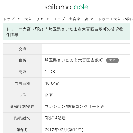
トップ
大宮エリア
エイブル大宮東口店
ドゥーエ大宮（5階
ドゥーエ大宮（5階）/ 埼玉県さいたま市大宮区吉敷町の賃貸物
件情報
交通
埼玉県さいたま市大宮区吉敷町
住所
地図
1LDK
間取
40.04㎡
専有面積
南東
方位
マンション/鉄筋コンクリート造
建物種別/構造
5階/14階建
階/階建て
2012年02月
(築14年)
築年月