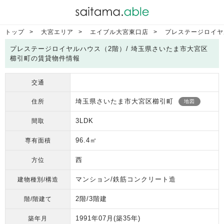
トップ
大宮エリア
エイブル大宮東口店
プレステージロイヤ
プレステージロイヤルハウス（2階）/ 埼玉県さいたま市大宮区
櫛引町の賃貸物件情報
交通
埼玉県さいたま市大宮区櫛引町
住所
地図
3LDK
間取
96.4㎡
専有面積
西
方位
マンション/鉄筋コンクリート造
建物種別/構造
2階/3階建
階/階建て
1991年07月
(築35年)
築年月