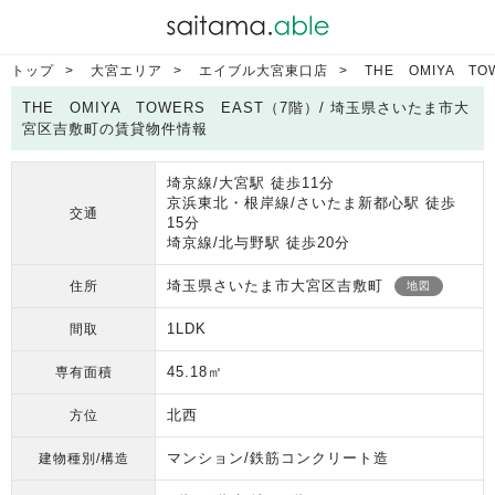
トップ
大宮エリア
エイブル大宮東口店
THE OMIYA T
THE OMIYA TOWERS EAST（7階）/ 埼玉県さいたま市大
宮区吉敷町の賃貸物件情報
埼京線/大宮駅 徒歩11分
京浜東北・根岸線/さいたま新都心駅 徒歩
交通
15分
埼京線/北与野駅 徒歩20分
埼玉県さいたま市大宮区吉敷町
住所
地図
1LDK
間取
45.18㎡
専有面積
北西
方位
マンション/鉄筋コンクリート造
建物種別/構造