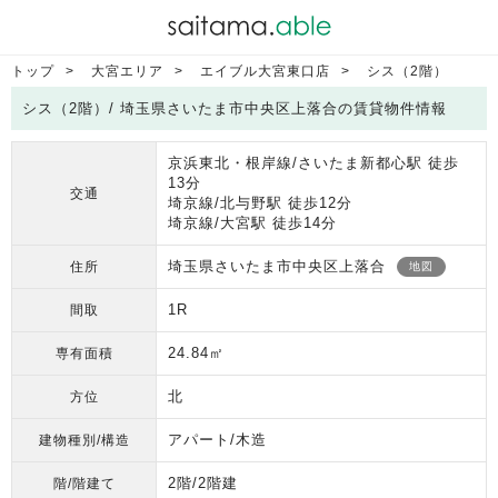
トップ
大宮エリア
エイブル大宮東口店
シス（2階）
シス（2階）/ 埼玉県さいたま市中央区上落合の賃貸物件情報
京浜東北・根岸線/さいたま新都心駅 徒歩
13分
交通
埼京線/北与野駅 徒歩12分
埼京線/大宮駅 徒歩14分
埼玉県さいたま市中央区上落合
住所
地図
1R
間取
24.84㎡
専有面積
北
方位
アパート/木造
建物種別/構造
2階/2階建
階/階建て