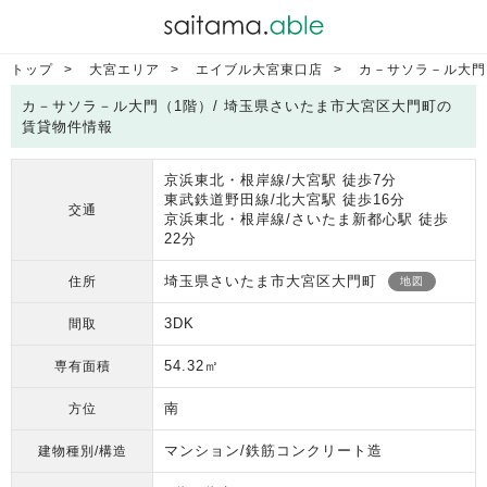
トップ
大宮エリア
エイブル大宮東口店
カ－サソラ－ル大門
カ－サソラ－ル大門（1階）/ 埼玉県さいたま市大宮区大門町の
賃貸物件情報
京浜東北・根岸線/大宮駅 徒歩7分
東武鉄道野田線/北大宮駅 徒歩16分
交通
京浜東北・根岸線/さいたま新都心駅 徒歩
22分
埼玉県さいたま市大宮区大門町
住所
地図
3DK
間取
54.32㎡
専有面積
南
方位
マンション/鉄筋コンクリート造
建物種別/構造