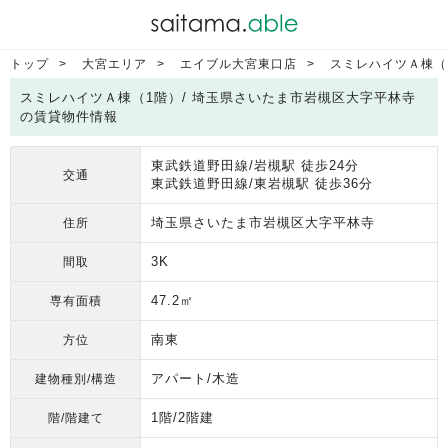
トップ
大宮エリア
エイブル大宮東口店
スミレハイツＡ棟（
スミレハイツＡ棟（1階）/ 埼玉県さいたま市岩槻区大字平林寺
の賃貸物件情報
東武鉄道野田線/岩槻駅 徒歩24分
交通
東武鉄道野田線/東岩槻駅 徒歩36分
埼玉県さいたま市岩槻区大字平林寺
住所
3K
間取
47.2㎡
専有面積
南東
方位
アパート/木造
建物種別/構造
1階/2階建
階/階建て