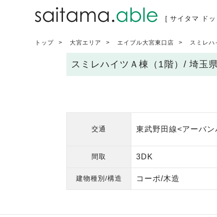
[ サイタマ ドッ
トップ
大宮エリア
エイブル大宮東口店
スミレハ
スミレハイツＡ棟（1階）/ 埼
交通
東武野田線<アーバンパ
間取
3DK
建物種別/構造
コーポ/木造