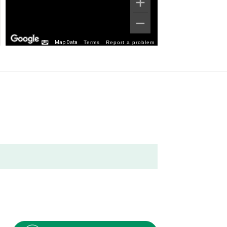
Map Data
Terms
Report a problem