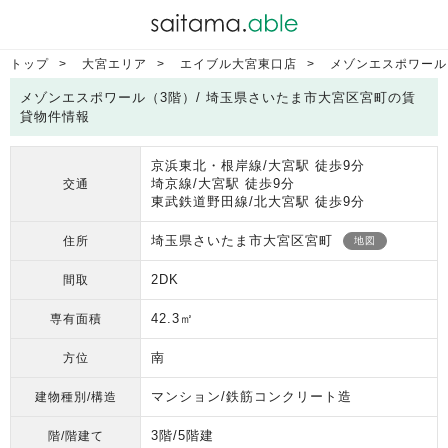
トップ
大宮エリア
エイブル大宮東口店
メゾンエスポワール
メゾンエスポワール（3階）/ 埼玉県さいたま市大宮区宮町の賃
貸物件情報
京浜東北・根岸線/大宮駅 徒歩9分
埼京線/大宮駅 徒歩9分
交通
東武鉄道野田線/北大宮駅 徒歩9分
埼玉県さいたま市大宮区宮町
住所
地図
2DK
間取
42.3㎡
専有面積
南
方位
マンション/鉄筋コンクリート造
建物種別/構造
3階/5階建
階/階建て