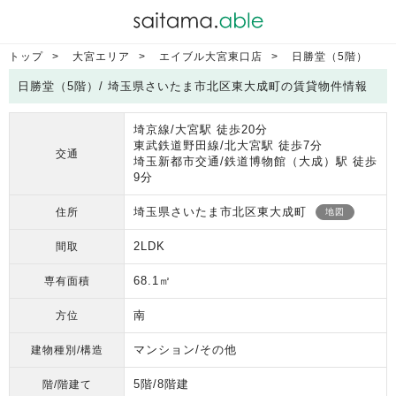
トップ
大宮エリア
エイブル大宮東口店
日勝堂（5階）
日勝堂（5階）/ 埼玉県さいたま市北区東大成町の賃貸物件情報
埼京線/大宮駅 徒歩20分
東武鉄道野田線/北大宮駅 徒歩7分
交通
埼玉新都市交通/鉄道博物館（大成）駅 徒歩
9分
埼玉県さいたま市北区東大成町
住所
地図
2LDK
間取
68.1㎡
専有面積
南
方位
マンション/その他
建物種別/構造
5階/8階建
階/階建て