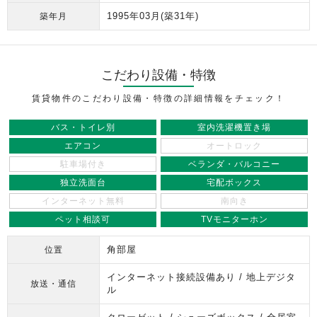
1995年03月
(築31年)
築年月
こだわり設備・特徴
賃貸物件のこだわり設備・特徴の詳細情報をチェック！
バス・トイレ別
室内洗濯機置き場
エアコン
オートロック
駐車場付き
ベランダ・バルコニー
独立洗面台
宅配ボックス
インターネット無料
南向き
ペット相談可
TVモニターホン
角部屋
位置
インターネット接続設備あり / 地上デジタ
放送・通信
ル