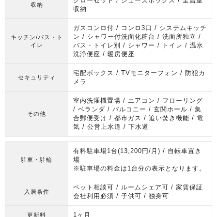
クローゼット / シューズボックス / 全居室
収納
収納
ガスコンロ付 / コンロ3口 / システムキッチ
ン / シャワー付洗面化粧台 / 洗面所独立 /
キッチン/バス・ト
イレ
バス・トイレ別 / シャワー / トイレ / 温水
洗浄便座 / 暖房便座
宅配ボックス / TVモニターフォン / 防犯カ
セキュリティ
メラ
室内洗濯機置場 / エアコン / フローリング
/ ベランダ / バルコニー / 玄関ホール / 集
その他
合郵便受け / 都市ガス / 追い焚き機能 / 電
気 / 公営上水道 / 下水道
有料駐車場1台(13,200円/月) / 自転車置き
場
駐車・駐輪
※駐車場の料金は1台分の表示となります。
ペット相談可 / ルームシェア可 / 家賃保証
入居条件
会社利用必須 / 子供可 / 独身可
1ヶ月
更新料