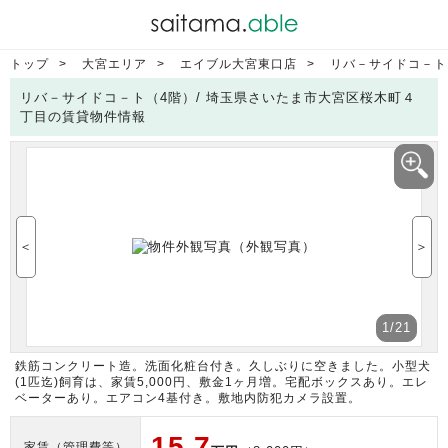
トップ
大宮エリア
エイブル大宮東口店
リバ－サイドコ－ト
リバ－サイドコ－ト（4階）/ 埼玉県さいたま市大宮区桜木町４
丁目の賃貸物件情報
＜
＞
1
/21
鉄筋コンクリート造。洗面化粧台付き。久しぶりに空きました。小型犬
(1匹迄)飼育は、家賃5,000円、敷金1ヶ月増。宅配ボックスあり。エレ
ベーターあり。エアコン4基付き。敷地内防犯カメラ設置。
15.7
家賃（管理費等）