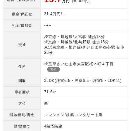
万円
（8,000円）
31.4万円/--
敷金/保証金
--/--
礼金/償却金
埼京線・川越線/大宮駅 徒歩18分
埼京線・川越線/北与野駅 徒歩18分
交通
京浜東北線・根岸線/さいたま新都心駅 徒歩
23分
埼玉県さいたま市大宮区桜木町４丁目
住所
地図
3LDK(洋室6.5・洋室6.5・洋室8・LDK11)
間取
71.6㎡
専有面積
西
方位
マンション/鉄筋コンクリート造
建物種別/構造
4階/5階建
階/階建て