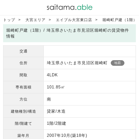
トップ
大宮エリア
エイブル大宮東口店
堀崎町戸建（1階）
堀崎町戸建（1階）/ 埼玉県さいたま市見沼区堀崎町の賃貸物件
情報
交通
埼玉県さいたま市見沼区堀崎町
住所
地図
4LDK
間取
101.85㎡
専有面積
南
方位
貸家/木造
建物種別/構造
1階/2階建
階/階建て
2007年10月
(築18年)
築年月