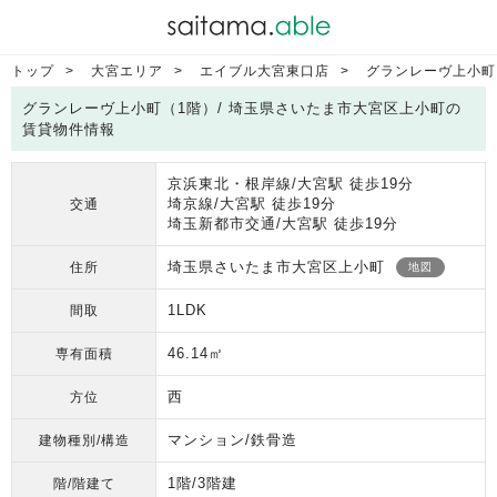
トップ
大宮エリア
エイブル大宮東口店
グランレーヴ上小町
グランレーヴ上小町（1階）/ 埼玉県さいたま市大宮区上小町の
賃貸物件情報
京浜東北・根岸線/大宮駅 徒歩19分
埼京線/大宮駅 徒歩19分
交通
埼玉新都市交通/大宮駅 徒歩19分
埼玉県さいたま市大宮区上小町
住所
地図
1LDK
間取
46.14㎡
専有面積
西
方位
マンション/鉄骨造
建物種別/構造
1階/3階建
階/階建て