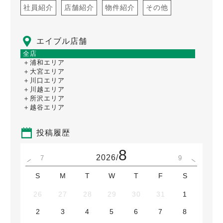
社員紹介
店舗紹介
物件紹介
その他
エイブル店舗
全店
＋浦和エリア
＋大宮エリア
＋川口エリア
＋川越エリア
＋所沢エリア
＋越谷エリア
投稿履歴
8
2026/
7
9
S
M
T
W
T
F
S
26
27
28
29
30
31
1
2
3
4
5
6
7
8